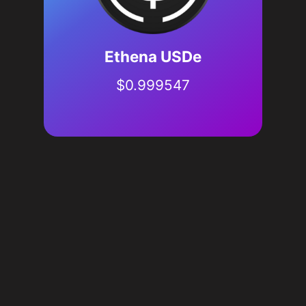
Ethena USDe
$
0.999547